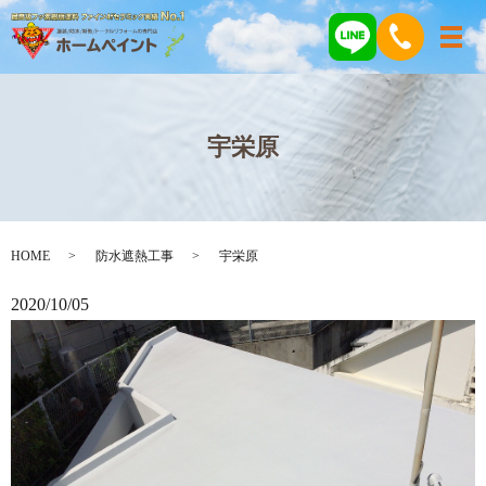
メ
宇栄原
HOME
防水遮熱工事
宇栄原
2020/10/05