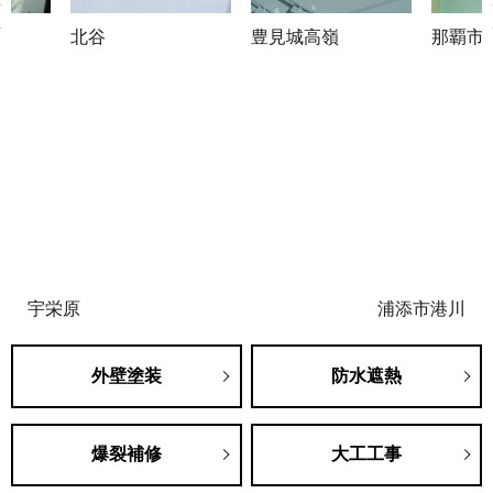
北谷
豊見城高嶺
那覇市
宇栄原
浦添市港川
外壁塗装
防水遮熱
爆裂補修
大工工事