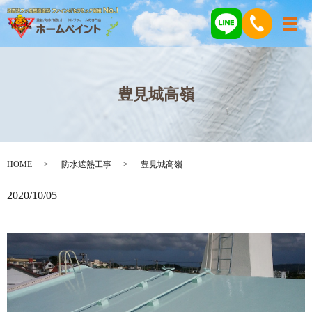
メ
豊見城高嶺
HOME
防水遮熱工事
豊見城高嶺
2020/10/05