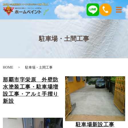
メ
駐車場・土間工事
HOME
駐車場・土間工事
那覇市字栄原 外壁防
水塗装工事・駐車場増
設工事・アルミ手摺り
新設
駐車場新設工事