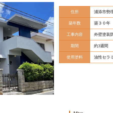
住所
浦添市勢
築年数
築３０年
工事内容
外壁塗装
期間
約3週間
使用塗料
油性セラ
After