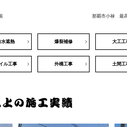
装
那覇市小禄 最
防水遮熱
爆裂補修
大工工
イル工事
外構工事
土間工