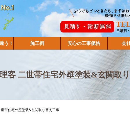
違う！
施工例
安心の工事価格
会
理客 二世帯住宅外壁塗装&玄関取
二世帯住宅外壁塗装&玄関取り替え工事