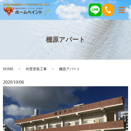
メ
棚原アパート
HOME
外壁塗装工事
棚原アパート
2020/10/06