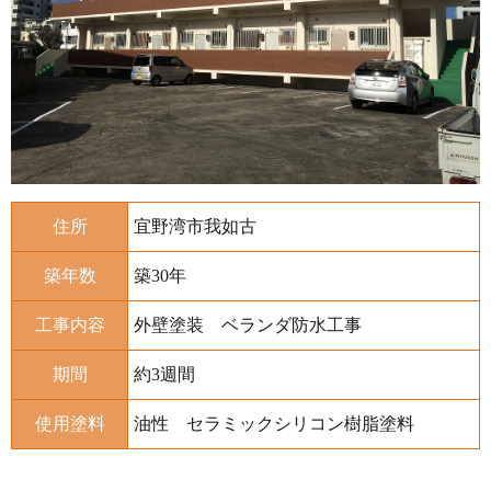
住所
宜野湾市我如古
築年数
築30年
工事内容
外壁塗装 ベランダ防水工事
期間
約3週間
使用塗料
油性 セラミックシリコン樹脂塗料