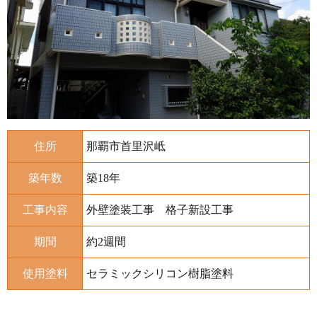
住所
那覇市首里沢岻
築年数
築18年
工事内容
外壁塗装工事 格子新設工事
期間
約2週間
使用塗料
セラミックシリコン樹脂塗料