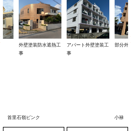
遮熱工
アパート外壁塗装工
部分外壁塗装工事
アパー
事
水遮熱
首里石嶺ピンク
小禄