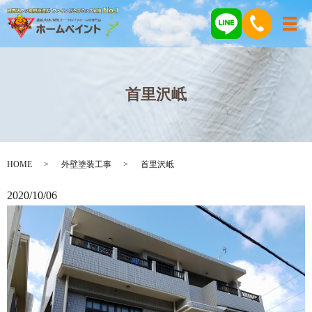
メ
首里沢岻
HOME
外壁塗装工事
首里沢岻
2020/10/06