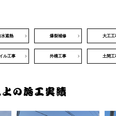
防水遮熱
爆裂補修
大工工
イル工事
外構工事
土間工