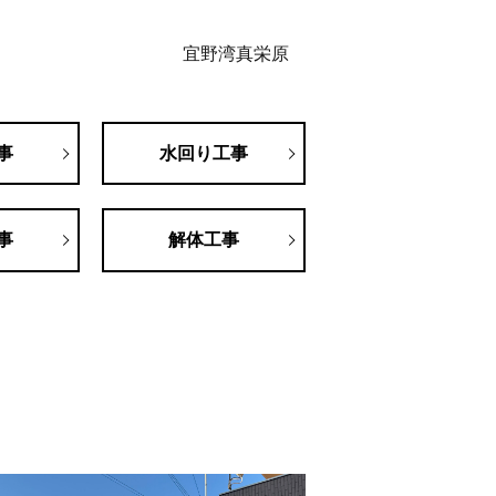
宜野湾真栄原
事
水回り工事
事
解体工事