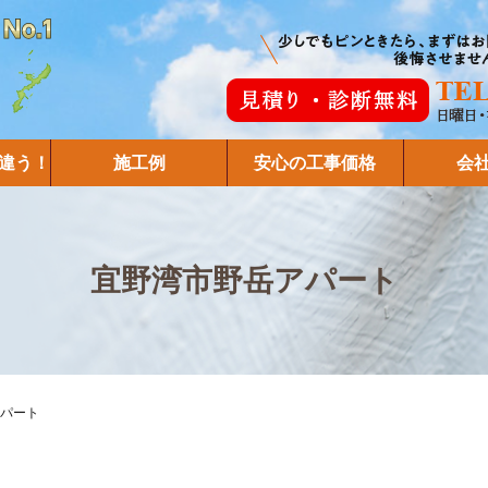
違う！
施工例
安心の工事価格
会
宜野湾市野岳アパート
パート