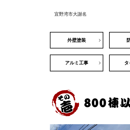
宜野湾市大謝名
外壁塗装
アルミ工事
タ