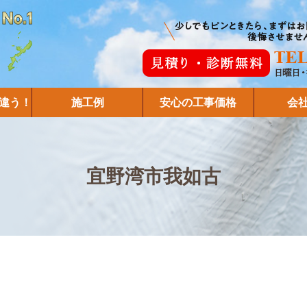
違う！
施工例
安心の工事価格
会
宜野湾市我如古