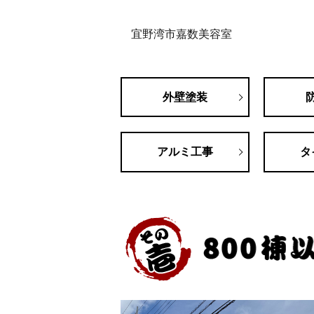
宜野湾市嘉数美容室
外壁塗装
アルミ工事
タ