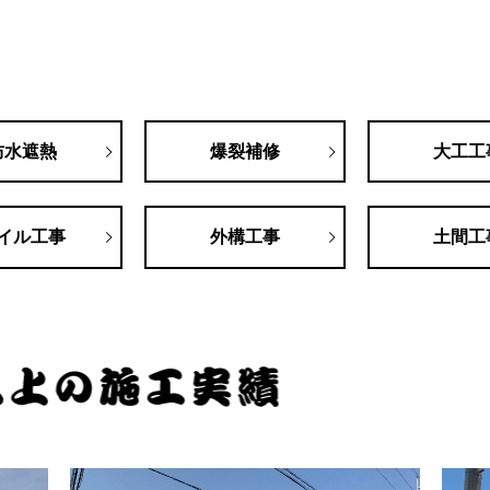
防水遮熱
爆裂補修
大工工
イル工事
外構工事
土間工